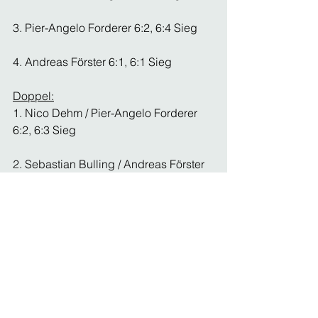
3. Pier-Angelo Forderer 6:2, 6:4 Sieg
4. Andreas Förster 6:1, 6:1 Sieg
Doppel:
1. Nico Dehm / Pier-Angelo Forderer  
6:2, 6:3 Sieg
2. Sebastian Bulling / Andreas Förster 
6:1, 6:1 Sieg
Vorschau auf die kommenden 
Begegnungen:
Herren 65: Mittwoch, 16.07.2025 10.00 
Uhr Heimspiel gegen TC 
Ochsenhausen (1)
Damen 40 : Samstag, 19.07.2025  
11.00 Heimspiel gegen TC 