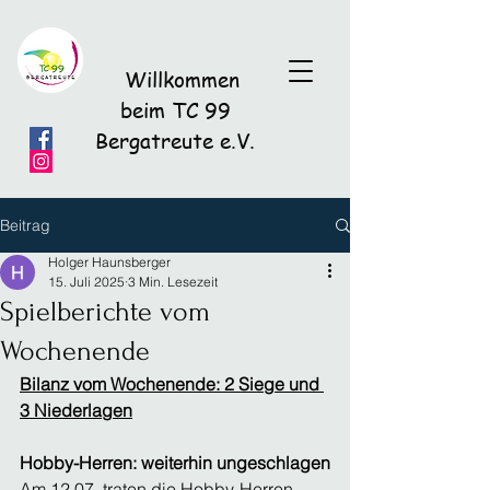
Willkommen
beim TC 99
Bergatreute e.V.
Beitrag
Holger Haunsberger
15. Juli 2025
3 Min. Lesezeit
Spielberichte vom
Wochenende
Bilanz vom Wochenende: 2 Siege und 
3 Niederlagen
Hobby-Herren: weiterhin ungeschlagen
Am 12.07. traten die Hobby-Herren 