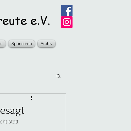
eute e.V.
rn
Sponsoren
Archiv
esagt
ht statt