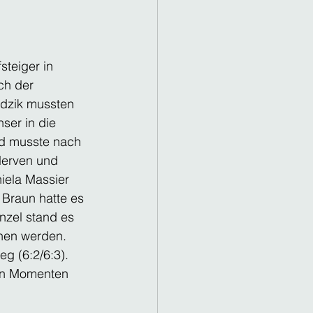
teiger in 
ch der 
idzik mussten 
ser in die 
nd musste nach 
Nerven und 
iela Massier 
 Braun hatte es 
inzel stand es 
nen werden. 
g (6:2/6:3). 
en Momenten 