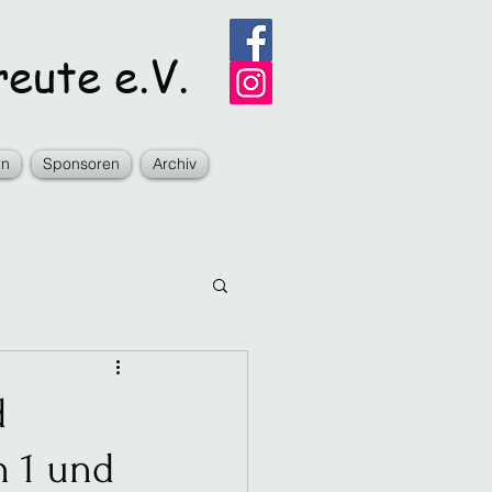
eute e.V.
rn
Sponsoren
Archiv
d
n 1 und