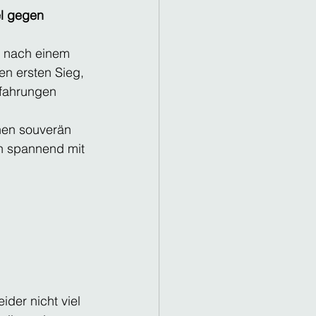
l gegen 
r nach einem 
en ersten Sieg, 
rfahrungen 
nen souverän 
n spannend mit 
der nicht viel 