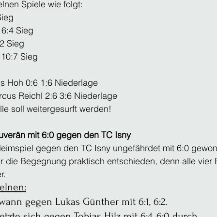
lnen Spiele wie folgt:
Sieg 
6:4 Sieg
:2 Sieg
 10:7 Sieg
s Hoh 0:6 1:6 Niederlage
us Reichl 2:6 3:6 Niederlage
le soll weitergesurft werden! 
uverän mit 6:0 gegen den TC Isny 
Heimspiel gegen den TC Isny ungefährdet mit 6:0 gewon
r die Begegnung praktisch entschieden, denn alle vier 
r.
elnen:
wann gegen Lukas Günther mit 6:1, 6:2.
zte sich gegen Tobias Hilz mit 6:4, 6:0 durch.