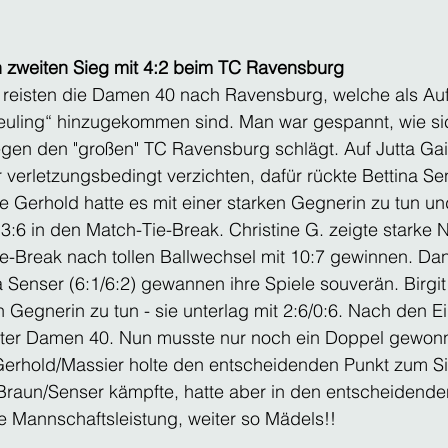
 zweiten Sieg mit 4:2 beim TC Ravensburg
 reisten die Damen 40 nach Ravensburg, welche als Aufs
Neuling“ hinzugekommen sind. Man war gespannt, wie si
egen den "großen" TC Ravensburg schlägt. Auf Jutta Ga
 verletzungsbedingt verzichten, dafür rückte Bettina Sen
e Gerhold hatte es mit einer starken Gegnerin zu tun u
3:6 in den Match-Tie-Break. Christine G. zeigte starke 
e-Break nach tollen Ballwechsel mit 10:7 gewinnen. Dan
na Senser (6:1/6:2) gewannen ihre Spiele souverän. Birgit
n Gegnerin zu tun - sie unterlag mit 2:6/0:6. Nach den E
euter Damen 40. Nun musste nur noch ein Doppel gewon
erhold/Massier holte den entscheidenden Punkt zum Sie
Braun/Senser kämpfte, hatte aber in den entscheidend
e Mannschaftsleistung, weiter so Mädels!!