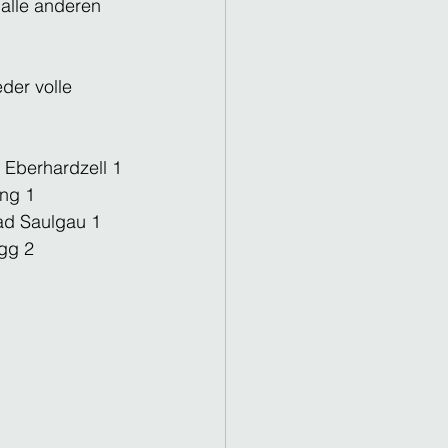
 alle anderen 
der volle 
 Eberhardzell 1
ang 1
Bad Saulgau 1
egg 2