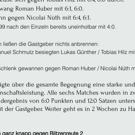
wang Roman Huber mit 6:1, 6:0.
 gegen Nicolai Nüth mit 6:4, 6:1.
99 nach den Einzeln bereits uneinholbar mit 4:0.
 ließen die Gastgeber nichts anbrennen:
uel Schmutz besiegten Lukas Günther / Tobias Hilz mit 
 Schlenk gewannen gegen Roman Huber / Nicolai Nüth mit
zeigte über die gesamte Begegnung eine starke und
schaftsleistung. Alle sechs Matches wurden in z
ergebnis von 6:0 Punkten und 12:0 Sätzen unterst
it der Gastgeber. Weiter geht es in 2 Wochen zu H
 ganz knapp gegen Blitzenreute 2